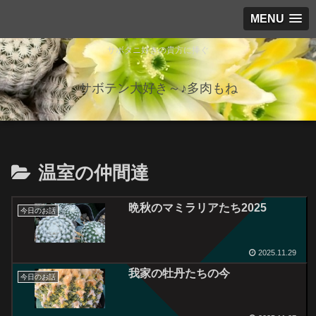
MENU
サボタニ好きの貴方に捧ぐ
サボテン大好き～♪多肉もね
温室の仲間達
晩秋のマミラリアたち2025
今日のお話
2025.11.29
我家の牡丹たちの今
今日のお話