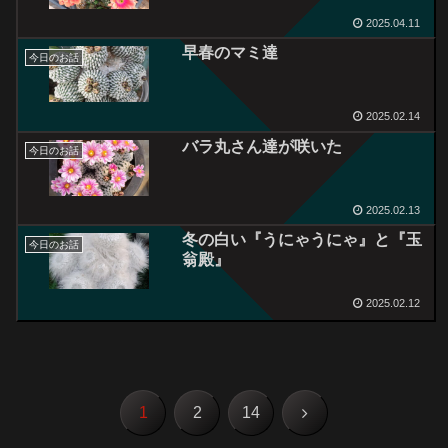
2025.04.11
早春のマミ達
今日のお話
2025.02.14
バラ丸さん達が咲いた
今日のお話
2025.02.13
冬の白い『うにゃうにゃ』と『玉
今日のお話
翁殿』
2025.02.12
次
1
2
14