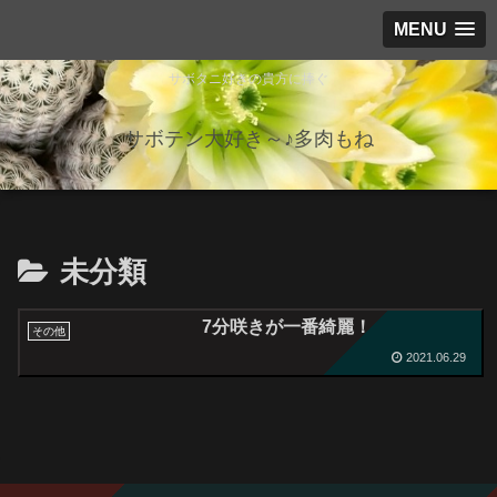
MENU
サボタニ好きの貴方に捧ぐ
サボテン大好き～♪多肉もね
未分類
7分咲きが一番綺麗！
その他
2021.06.29