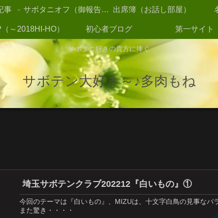
記事
サボタニオフ（御報告2021～）
出席簿（お話し部屋）
（～2018HI-HO）
初心者ブログ
第一サイト
サボタニ好きの貴方に捧ぐ
サボテン大好き～♪多肉もね
埼玉サボテンクラブ202212『白いもの』①
今回のテーマは『白いもの』、MIZUは、十文字白鳥の見事なバ
また驚き・・・・