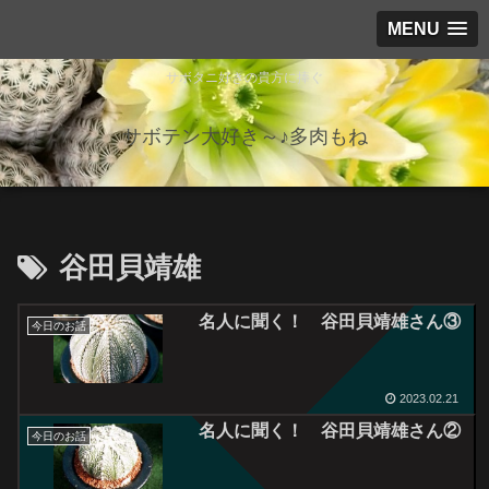
MENU
サボタニ好きの貴方に捧ぐ
サボテン大好き～♪多肉もね
谷田貝靖雄
名人に聞く！ 谷田貝靖雄さん③
今日のお話
2023.02.21
名人に聞く！ 谷田貝靖雄さん②
今日のお話