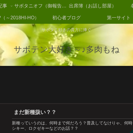
記事
サボタニオフ（御報告2021～）
出席簿（お話し部屋）
（～2018HI-HO）
初心者ブログ
第一サイト
サボタニ好きの貴方に捧ぐ
サボテン大好き～♪多肉もね
まだ新種扱い？？
新種っていうのは、何時まで何だろう？普及してなけりゃ、何時
シキー、ロクゼキーなどのお話？？