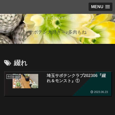
MENU
サボタニ好きの貴方に捧ぐ
サボテン大好き～♪多肉もね
綴れ
埼玉サボテンクラブ202306『綴
今日のお話
れ＆モンスト』①
2023.06.23