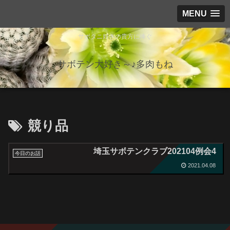
MENU
サボタニ好きの貴方に捧ぐ
サボテン大好き～♪多肉もね
競り品
埼玉サボテンクラブ202104例会4
今日のお話
2021.04.08