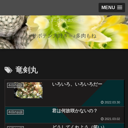
MENU
サボタニ好きの貴方に捧ぐ
サボテン大好き～♪多肉もね
竜剣丸
いろいろ、いろいろだー
今日のお話
2022.03.30
君は何故咲かないの？
今日のお話
2021.03.02
どうしてくれよう（笑い）