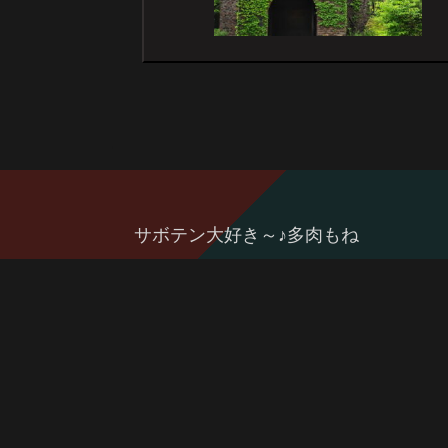
サボテン大好き～♪多肉もね