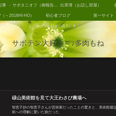
記事
サボタニオフ（御報告2021～）
出席簿（お話し部屋）
（～2018HI-HO）
初心者ブログ
第一サイト
サボタニ好きの貴方に捧ぐ
サボテン大好き～♪多肉もね
碌山美術館を見て大王わさび農場へ
智恵子抄の智恵子さんが芸術家だったことの驚きと、美術館建
術への理解に驚いた旅だった