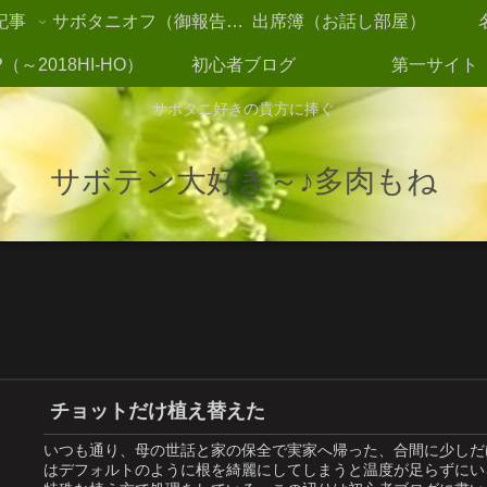
記事
サボタニオフ（御報告2021～）
出席簿（お話し部屋）
（～2018HI-HO）
初心者ブログ
第一サイト
サボタニ好きの貴方に捧ぐ
サボテン大好き～♪多肉もね
チョットだけ植え替えた
いつも通り、母の世話と家の保全で実家へ帰った、合間に少しだ
はデフォルトのように根を綺麗にしてしまうと温度が足らずにい