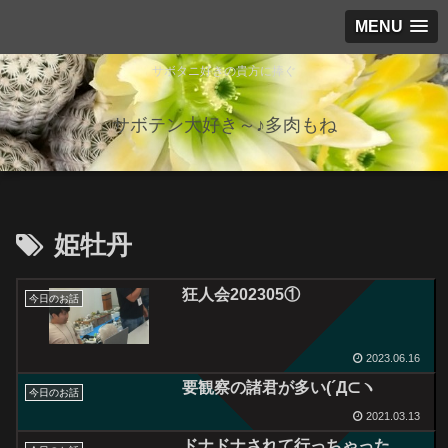
MENU
サボタニ好きの貴方に捧ぐ
サボテン大好き～♪多肉もね
姫牡丹
狂人会202305①
今日のお話
2023.06.16
要観察の諸君が多い(´Д⊂ヽ
今日のお話
2021.03.13
ドナドナされて行っちゃった