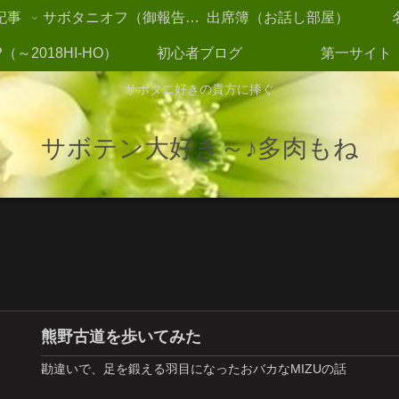
記事
サボタニオフ（御報告2021～）
出席簿（お話し部屋）
（～2018HI-HO）
初心者ブログ
第一サイト
サボタニ好きの貴方に捧ぐ
サボテン大好き～♪多肉もね
熊野古道を歩いてみた
勘違いで、足を鍛える羽目になったおバカなMIZUの話