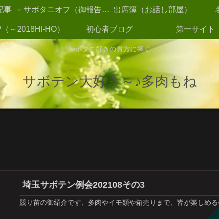
記事
サボタニオフ（御報告2021～）
出席簿（お話し部屋）
（～2018HI-HO）
初心者ブログ
第一サイト
サボタニ好きの貴方に捧ぐ
サボテン大好き～♪多肉もね
埼玉サボテン例会202108その3
競り苗の御紹介です、多肉やイモ類や箱売りまで、皆が楽しめる