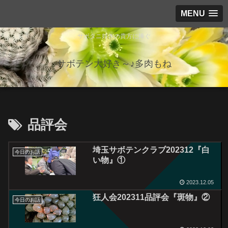
MENU
サボタニ好きの貴方に捧ぐ
サボテン大好き～♪多肉もね
品評会
埼玉サボテンクラブ202312『白
今日のお話
い物』①
2023.12.05
狂人会202311品評会『斑物』②
今日のお話