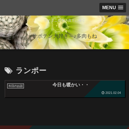
MENU
サボタニ好きの貴方に捧ぐ
サボテン大好き～♪多肉もね
ランポー
今日も暖かい・・
今日のお話
2021.02.04