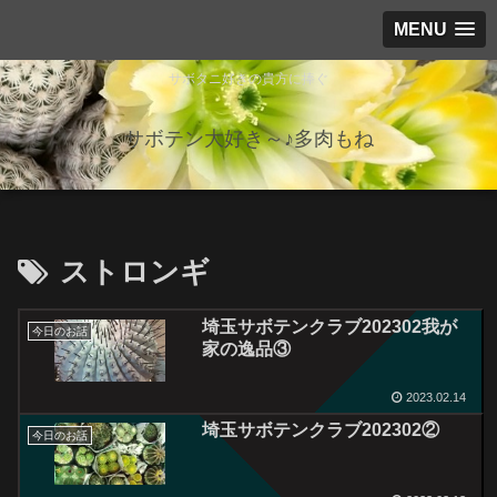
MENU
サボタニ好きの貴方に捧ぐ
サボテン大好き～♪多肉もね
ストロンギ
埼玉サボテンクラブ202302我が
今日のお話
家の逸品③
2023.02.14
埼玉サボテンクラブ202302②
今日のお話