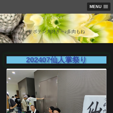
MENU
サボタニ好きの貴方に捧ぐ
サボテン大好き～♪多肉もね
202407仙人掌祭り