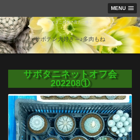
MENU
サボタニ好きの貴方に捧ぐ
サボテン大好き～♪多肉もね
サボタニネットオフ会
202208①