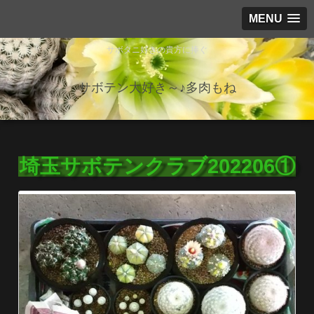
MENU
サボタニ好きの貴方に捧ぐ
サボテン大好き～♪多肉もね
埼玉サボテンクラブ202206①