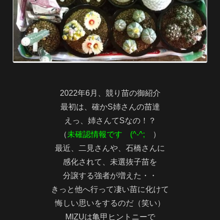
2022年6月、競り苗の御紹介
最初は、確かS姉さんの苗達
えっ、姉さんてSなの！？
（
未確認情報です (^-^;
）
最近、二見さんや、石橋さんに
感化されて、未選抜子苗を
分譲する強者が増えた・・
きっと他へ行って凄い苗に化けて
悔しい思いをするのだ（笑い）
MIZUは亀甲ヒントニーで