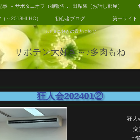
記事
サボタニオフ（御報告2021～）
出席簿（お話し部屋）
（～2018HI-HO）
初心者ブログ
第一サイト
サボタニ好きの貴方に捧ぐ
サボテン大好き～♪多肉もね
狂人会202401②
狂人
交
ご