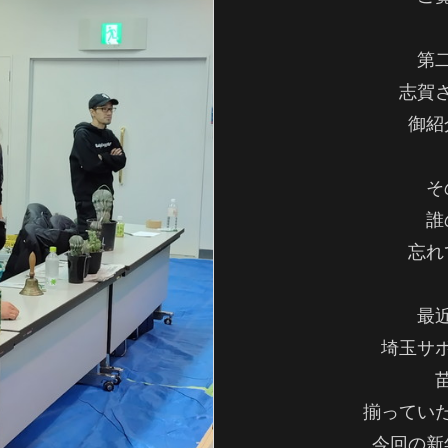
第
志賀
御紹
そ
誰
忘れ
最
埼玉サ
揃ってい
今回の新