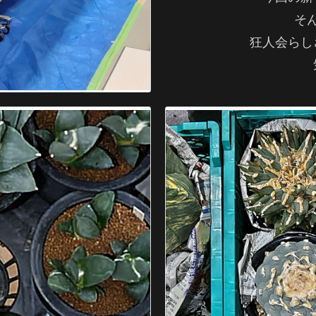
そ
狂人会らし