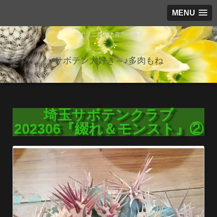
MENU
サボタニ好きの貴方に捧ぐ
サボテン大好き～♪多肉もね
埼玉サボテンクラブ
202306『綴れ＆モンスト』②