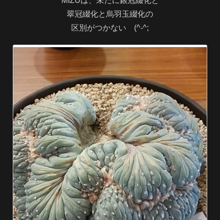
MIZUは、未だに銀冠綴化と
翠冠綴化と烏羽玉綴化の
区別がつかない (^-^;