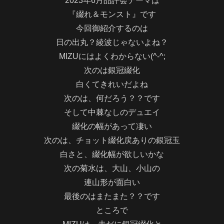
2023年6月品評会テーマは
『綴れ＆モンスト』です
今回御紹介するのは
日の出丸？綾波じゃないよね？
MIZUにはよくわからない(^-^;
次のは銀冠綴化
白くてきれいだよね
次のは、何だろう？？です
そして中棘なしのデュエイ
綴化の幅があって凄い
次のは、チョット綴化戻ありの銀冠玉
白さと、綴化幅が欲しいかな
次の菊水は、大山、小山の
連山形が面白い
最後のはまたまた？？です
ところで