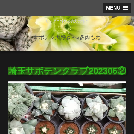
MENU
サボタニ好きの貴方に捧ぐ
サボテン大好き～♪多肉もね
埼玉サボテンクラブ202306②