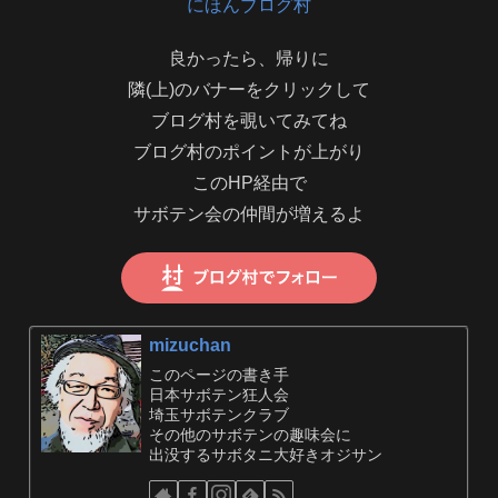
にほんブログ村
良かったら、帰りに
隣(上)のバナーをクリックして
ブログ村を覗いてみてね
ブログ村のポイントが上がり
このHP経由で
サボテン会の仲間が増えるよ
mizuchan
このページの書き手
日本サボテン狂人会
埼玉サボテンクラブ
その他のサボテンの趣味会に
出没するサボタニ大好きオジサン