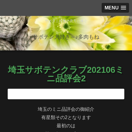
MENU
サボタニ好きの貴方に捧ぐ
サボテン大好き～♪多肉もね
埼玉サボテンクラブ202106ミ
ニ品評会2
埼玉のミニ品評会の御紹介
有星類その2となります
最初のは