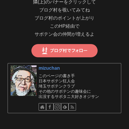
隣(上)のバナーをクリックして
ブログ村を覗いてみてね
ブログ村のポイントが上がり
このHP経由で
サボテン会の仲間が増えるよ
mizuchan
このページの書き手
日本サボテン狂人会
埼玉サボテンクラブ
その他のサボテンの趣味会に
出没するサボタニ大好きオジサン