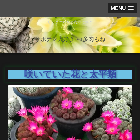
MENU
サボタニ好きの貴方に捧ぐ
サボテン大好き～♪多肉もね
咲いていた花と太平類