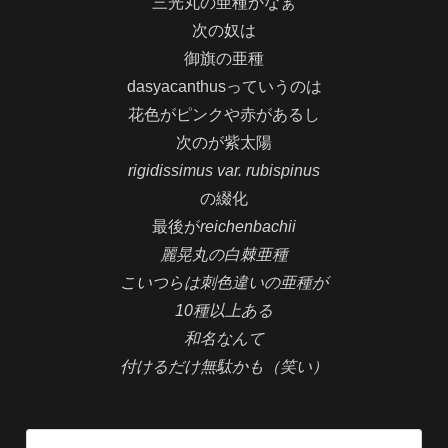
三光丸の亜種かなぁ
次の奴は
御旗の亜種
dasyacanthusっていうのは
花色がピンクや赤があるし
次のが紫太陽
rigidissimus var. rubispinus
の綴化
最後が
reichenbachii
麗晃丸の白棘亜種
こいつらは刺色違いの亜種が
10種以上ある
和名なんて
付けるだけ無駄かも（笑い）