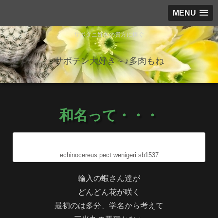
MENU
サボタニ好きの貴方に捧ぐ
サボテン大好き～♪多肉もね
和名って・・・
echinocereus pect wenigeri sb1537
輸入の蝦さん達が
どんどん花が咲く
最初のは多分、学名から考えて