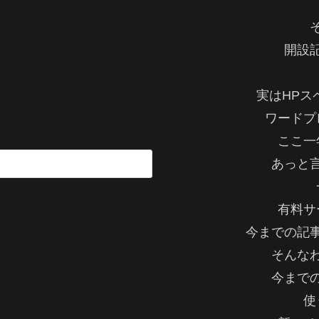
開設
実はHPス
ワードプ
ここ一
あっと
有料サ
今までの記
そんな
今まで
使