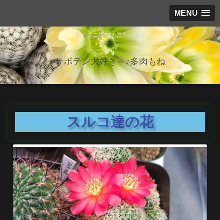
MENU
サボタニ好きの貴方に捧ぐ
サボテン大好き～♪多肉もね
スルコ達の花